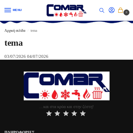
MENU
0
Αρχική σελίδα
tema
/
tema
03/07/2026
04/07/2026
…και στα κρύα και στην ζέστη!
⭐
⭐
⭐
⭐
⭐
ΠΛΗΡΟΦΟΡΊΕΣ