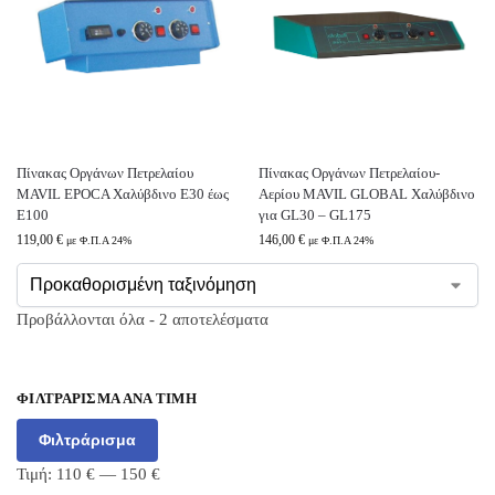
Πίνακας Οργάνων Πετρελαίου
Πίνακας Οργάνων Πετρελαίου-
MAVIL EPOCA Χαλύβδινο E30 έως
Αερίου MAVIL GLOBAL Χαλύβδινο
Ε100
για GL30 – GL175
119,00
€
146,00
€
με Φ.Π.Α 24%
με Φ.Π.Α 24%
Προβάλλονται όλα - 2 αποτελέσματα
ΦΙΛΤΡΆΡΙΣΜΑ ΑΝΆ ΤΙΜΉ
Φιλτράρισμα
Τιμή:
110 €
—
150 €