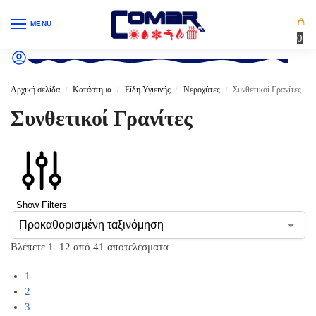
MENU
0
Αρχική σελίδα
Κατάστημα
Είδη Υγιεινής
Νεροχύτες
Συνθετικοί Γρανίτες
/
/
/
/
Συνθετικοί Γρανίτες
Show Filters
Βλέπετε 1–12 από 41 αποτελέσματα
1
2
3