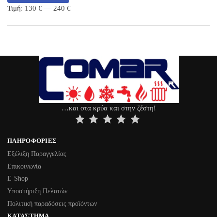
Τιμή:
130 €
—
240 €
…και στα κρύα και στην ζέστη!
⭐
⭐
⭐
⭐
⭐
ΠΛΗΡΟΦΟΡΊΕΣ
Εξέλιξη Παραγγελίας
Επικοινωνία
Ε-Shop
Υποστήριξη Πελατών
Πολιτική παραδόσεις προϊόντων
ΚΑΤΆΣΤΗΜΑ