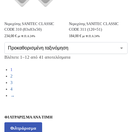
Νεροχύτης SANITEC CLASSIC
Νεροχύτης SANITEC CLASSIC
CODE 310 (83x83x50)
CODE 311 (120×51)
234,00
€
184,00
€
με Φ.Π.Α 24%
με Φ.Π.Α 24%
Βλέπετε 1–12 από 41 αποτελέσματα
1
2
3
4
→
ΦΙΛΤΡΆΡΙΣΜΑ ΑΝΆ ΤΙΜΉ
Φιλτράρισμα