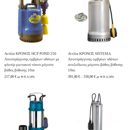
Αντλία ΚΡΟΝΟΣ HCP POND 250
Αντλία ΚΡΟΝΟΣ SISTEMA
Αποστράγγισης ομβρίων υδάτων με
Αποστράγγισης ομβρίων υδάτων
φλοτέρ γωνιακού τύπου μέγιστο
ανοξείδωτες μέγιστο βάθος βύθισης
βάθος βύθισης 10m
10m
217,00
€
391,00
€
–
550,00
€
με Φ.Π.Α 24%
με Φ.Π.Α 24%