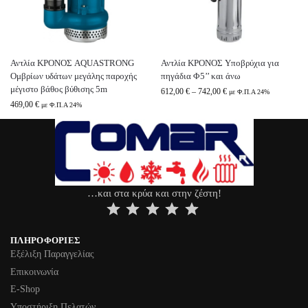
Αντλία ΚΡΟΝΟΣ AQUASTRONG
Αντλία ΚΡΟΝΟΣ Υποβρύχια για
Ομβρίων υδάτων μεγάλης παροχής
πηγάδια Φ5’’ και άνω
μέγιστο βάθος βύθισης 5m
612,00
€
–
742,00
€
με Φ.Π.Α 24%
469,00
€
με Φ.Π.Α 24%
…και στα κρύα και στην ζέστη!
⭐
⭐
⭐
⭐
⭐
ΠΛΗΡΟΦΟΡΊΕΣ
Εξέλιξη Παραγγελίας
Επικοινωνία
Ε-Shop
Υποστήριξη Πελατών