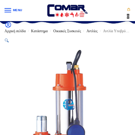
MENU
0
Αρχική σελίδα
Κατάστημα
Οικιακές Συσκευές
Αντλίες
Αντλία Υποβρύχια ZONAS SHOWFOU SH-112A Παροχής & μεγάλου μανόμετρικου / Λασπόνερα – σεντίνες (SH112A/SH332H)
/
/
/
/
🔍