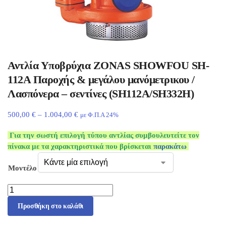
Αντλία Υποβρύχια ZONAS SHOWFOU SH-
112A Παροχής & μεγάλου μανόμετρικου /
Λασπόνερα – σεντίνες (SH112A/SH332H)
500,00
€
–
1.004,00
€
με Φ.Π.Α 24%
Για την σωστή επιλογή τύπου αντλίας συμβουλευτείτε τον
πίνακα με τα χαρακτηριστικά που βρίσκεται
παρακάτω
Μοντέλο
Προσθήκη στο καλάθι