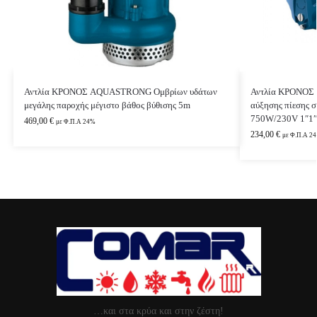
Αντλία ΚΡΟΝΟΣ AQUASTRONG Ομβρίων υδάτων
Αντλία ΚΡΟΝΟΣ 
μεγάλης παροχής μέγιστο βάθος βύθισης 5m
αύξησης πίεσης σ
750W/230V 1″1″
469,00
€
με Φ.Π.Α 24%
234,00
€
με Φ.Π.Α 2
…και στα κρύα και στην ζέστη!