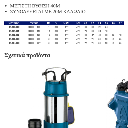
ΜΕΓΙΣΤΗ ΒΥΘΙΣΗ 40M
ΣΥΝΟΔΕΥΕΤΑΙ ΜΕ 20M ΚΑΛΩΔΙΟ
ΚΩΔΙΚΟΣ
ΤΥΠΟΣ
HP
V
ΔΙΑΜ.
Κ/Ω
0.6
1.2
2.4
3.6
4.8
7.2
1/4
11.580.010
5HDE3 – 10S
1
220
1
Μ/Υ
59
50
39
24
–
–
1/4
11.581.015
5HDE3 – 15S
1.5
220
1
Μ/Υ
70
55
34
10
–
–
1/4
11.582.012
5HDE3 – 12S
1.2
220
1
Μ/Υ
50
47
43
38
32
18
1/4
11.583.020
5HDE3 – 20S
2
220
1
Μ/Υ
77
71
65
58
49
26
1/4
11.584.020
5HDE3 – 20T
2
380
1
Μ/Υ
77
71
65
58
49
26
Σχετικά προϊόντα