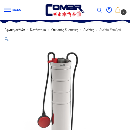
MENU
0
Αρχική σελίδα
Κατάστημα
Οικιακές Συσκευές
Αντλίες
Αντλία Υποβρύχια ZONAS HYDROP Για Στέρνες και Πηγάδια Ø125 (5HDE3-10S/5HDE3-20T)
/
/
/
/
🔍