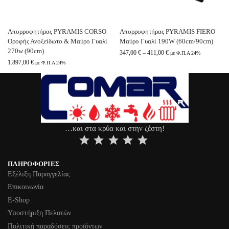
Απορροφητήρας PYRAMIS CORSO
Απορροφητήρας PYRAMIS FIERO
Οροφής Ανοξείδωτο & Μαύρο Γυαλί
Μαύρο Γυαλί 190W (60cm/90cm)
270w (90cm)
347,00
€
–
411,00
€
με Φ.Π.Α 24%
1.897,00
€
με Φ.Π.Α 24%
…και στα κρύα και στην ζέστη!
⭐
⭐
⭐
⭐
⭐
ΠΛΗΡΟΦΟΡΊΕΣ
Εξέλιξη Παραγγελίας
Επικοινωνία
Ε-Shop
Υποστήριξη Πελατών
Πολιτική παραδόσεις προϊόντων