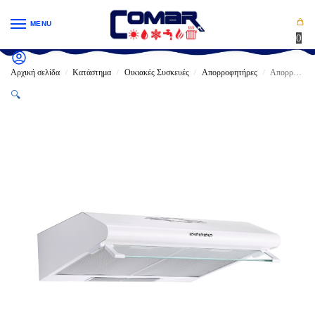
MENU
0
Αρχική σελίδα
Κατάστημα
Οικιακές Συσκευές
Απορροφητήρες
Απορροφητήρας PYRAMIS Απλός Λευκό / Καφέ 90W (60cm)
/
/
/
/
🔍