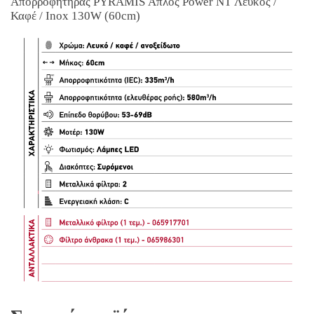
Απορροφητήρας PYRAMIS Απλός Power NT Λευκός /
Καφέ / Inox 130W (60cm)