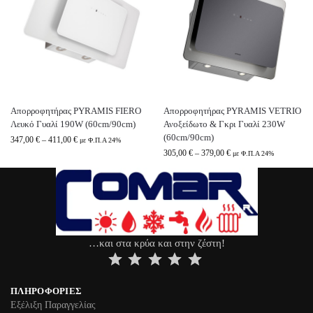
Απορροφητήρας PYRAMIS FIERO
Απορροφητήρας PYRAMIS VETRIO
Λευκό Γυαλί 190W (60cm/90cm)
Ανοξείδωτο & Γκρι Γυαλί 230W
(60cm/90cm)
347,00
€
–
411,00
€
με Φ.Π.Α 24%
305,00
€
–
379,00
€
με Φ.Π.Α 24%
…και στα κρύα και στην ζέστη!
⭐
⭐
⭐
⭐
⭐
ΠΛΗΡΟΦΟΡΊΕΣ
Εξέλιξη Παραγγελίας