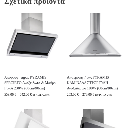
Σχετικά προϊόντα
Απορροφητήρας PYRAMIS
Απορροφητήρας PYRAMIS
SPECIETO Ανοξείδωτο & Μαύρο
ΚΑΜΙΝΑΔΑ ΣΤΡΟΓΓΥΛΗ
Γυαλί 230W (60cm/90cm)
Ανοξείδωτοι 180W (60cm/90cm)
558,00
€
–
642,00
€
253,00
€
–
279,00
€
με Φ.Π.Α 24%
με Φ.Π.Α 24%