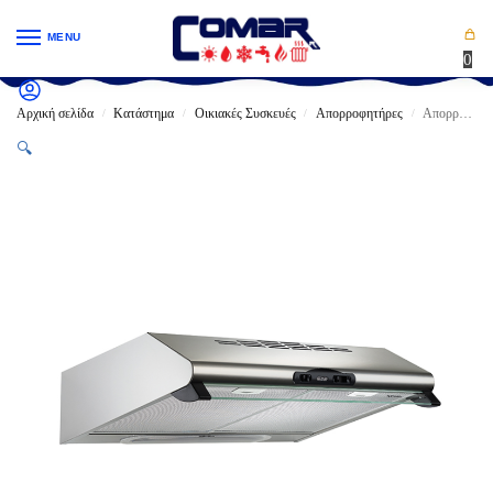
MENU
0
Αρχική σελίδα
Κατάστημα
Οικιακές Συσκευές
Απορροφητήρες
Απορροφητήρας PYRAMIS Απλός Power NT Λευκός / Καφέ / Inox 130W (60cm)
/
/
/
/
🔍