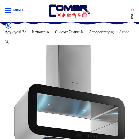
MENU
0
Αρχική σελίδα
Κατάστημα
Οικιακές Συσκευές
Απορροφητήρες
Απορροφητήρας PYRAMIS CORSO Οροφής Ανοξείδωτο & Μαύρο Γυαλί 270w (90cm)
/
/
/
/
🔍