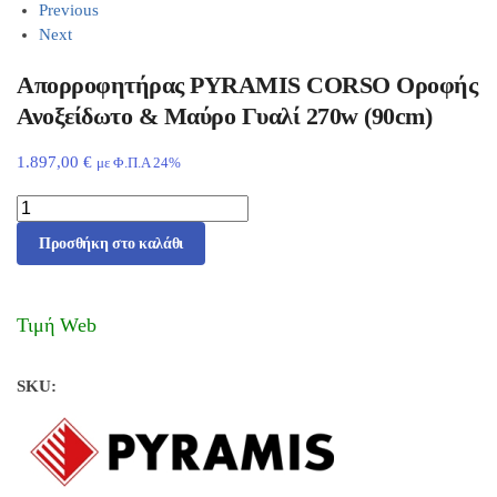
Previous
Next
Απορροφητήρας PYRAMIS CORSO Οροφής
Ανοξείδωτο & Μαύρο Γυαλί 270w (90cm)
1.897,00
€
με Φ.Π.Α 24%
Προσθήκη στο καλάθι
Τιμή Web
SKU: