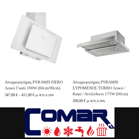
Απορροφητήρας PYRAMIS FIERO
Απορροφητήρας PYRAMIS
Λευκό Γυαλί 190W (60cm/90cm)
ΣΥΡΟΜΕΝΟΣ TURBO Λευκό /
Καφέ / Ανοξείδωτο 175W (60cm)
347,00
€
–
411,00
€
με Φ.Π.Α 24%
209,00
€
με Φ.Π.Α 24%