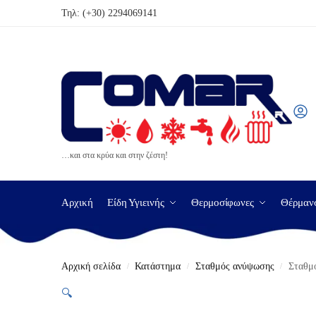
Τηλ:
(+30) 2294069141
…και στα κρύα και στην ζέστη!
Αρχική
Είδη Υγιεινής
Θερμοσίφωνες
Θέρμαν
Αρχική σελίδα
Κατάστημα
Σταθμός ανύψωσης
Σταθμ
/
/
/
🔍