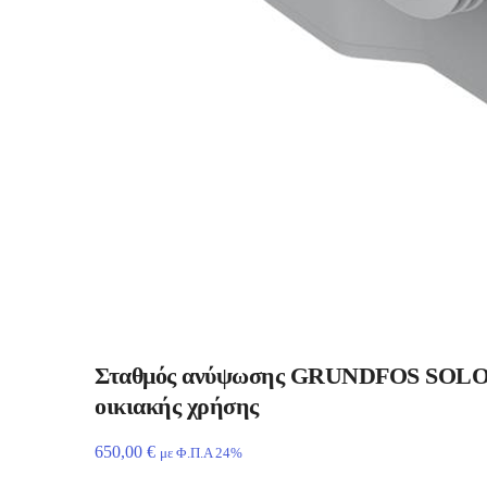
Σταθμός ανύψωσης GRUNDFOS SOLOL
οικιακής χρήσης
650,00
€
με Φ.Π.Α 24%