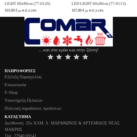
LIGHT 60x80cm (77-0120)
LED LIGHT 60x80cm (77-0113)
103,00
€
107,00
€
με Φ.Π.Α 24%
με Φ.Π.Α 24%
…και στα κρύα και στην ζέστη!
⭐
⭐
⭐
⭐
⭐
ΠΛΗΡΟΦΟΡΊΕΣ
Εξέλιξη Παραγγελίας
Επικοινωνία
Ε-Shop
Υποστήριξη Πελατών
Πολιτική παραδόσεις προϊόντων
ΚΑΤΆΣΤΗΜΑ
Διεύθυνση: 35ο ΧΛΜ. Λ. ΜΑΡΑΘΩΝΟΣ & ΑΡΤΕΜΙΔΟΣ ΝΕΑΣ
ΜΑΚΡΗΣ
Τηλ: 22940 69141