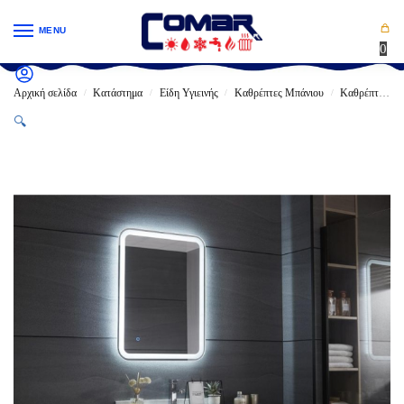
MENU
0
Αρχική σελίδα
Κατάστημα
Είδη Υγιεινής
Καθρέπτες Μπάνιου
Καθρέπτες LED
/
/
/
/
🔍