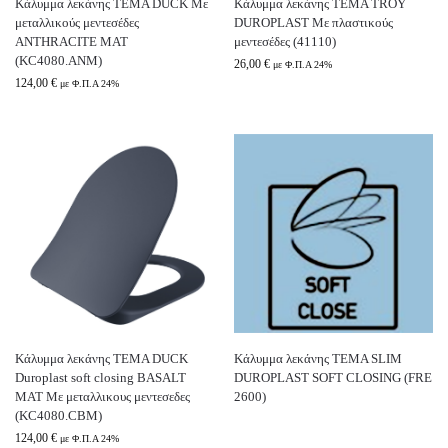
Κάλυμμα λεκάνης TEMA DUCK Με
Κάλυμμα λεκάνης TEMA TROY
μεταλλικoύς μεντεσέδες
DUROPLAST Με πλαστικούς
ANTHRACITE MAT
μεντεσέδες (41110)
(KC4080.ΑΝΜ)
26,00
€
με Φ.Π.Α 24%
124,00
€
με Φ.Π.Α 24%
Κάλυμμα λεκάνης ΤΕΜΑ DUCK
Κάλυμμα λεκάνης TEMA SLIM
Duroplast soft closing BASALT
DUROPLAST SOFT CLOSING (FRE
MAT Με μεταλλικους μεντεσεδες
2600)
(KC4080.CBM)
124,00
€
με Φ.Π.Α 24%