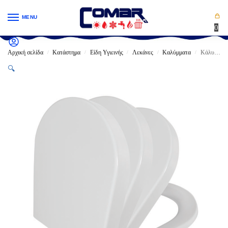
MENU
0
Αρχική σελίδα
Κατάστημα
Είδη Υγιεινής
Λεκάνες
Καλύμματα
Κάλυμμα λεκάνης ΤΕΜΑ COMFORT DUROPLAST SOFT CLOSING ΑΠΟΣ/ΝΟ Β.T 41224
/
/
/
/
/
🔍