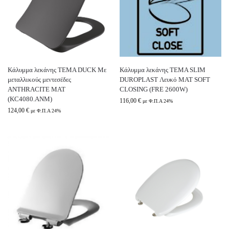
Κάλυμμα λεκάνης TEMA DUCK Με
Κάλυμμα λεκάνης TEMA SLIM
μεταλλικoύς μεντεσέδες
DUROPLAST Λευκό MAT SOFT
ANTHRACITE MAT
CLOSING (FRE 2600W)
(KC4080.ΑΝΜ)
116,00
€
με Φ.Π.Α 24%
124,00
€
με Φ.Π.Α 24%