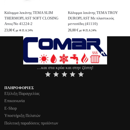
Κάλυμμα λεκάνης ΤΕΜΑ SLIM
Κάλυμμα λεκάνης TEMA TROY
THERMOPLAST SOFT CLOSING
DUROPLAST Με πλαστικούς
Απος/Νο 41224-2
μεντεσέδες (41110)
23,00
€
26,00
€
με Φ.Π.Α 24%
με Φ.Π.Α 24%
…και στα κρύα και στην ζέστη!
⭐
⭐
⭐
⭐
⭐
ΠΛΗΡΟΦΟΡΊΕΣ
Εξέλιξη Παραγγελίας
Επικοινωνία
Ε-Shop
Υποστήριξη Πελατών
Πολιτική παραδόσεις προϊόντων