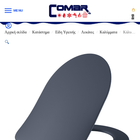
MENU
0
Αρχική σελίδα
Κατάστημα
Είδη Υγιεινής
Λεκάνες
Καλύμματα
Κάλυμμα λεκάνης ΤΕΜΑ DUCK Duroplast soft closing BASALT MAT Με μεταλλικους μεντεσεδες (KC4080.CBM)
/
/
/
/
/
🔍