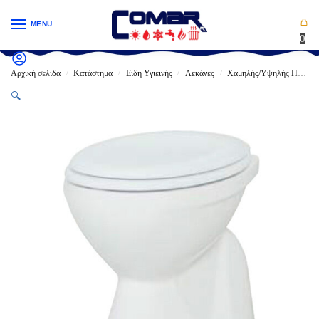
MENU
0
Αρχική σελίδα
Κατάστημα
Είδη Υγιεινής
Λεκάνες
Χαμηλής/Υψηλής Πίεσης
/
/
/
/
🔍