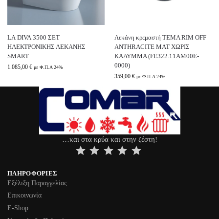
LA DIVA 3500 ΣΕΤ
Λεκάνη κρεμαστή TEMA RIM OFF
ΗΛΕΚΤΡΟΝΙΚΗΣ ΛΕΚΑΝΗΣ
ANTHRACITE MAT ΧΩΡΙΣ
SMART
ΚΑΛΥΜΜΑ (FE322.11AM00E-
0000)
1.085,00
€
με Φ.Π.Α 24%
359,00
€
με Φ.Π.Α 24%
…και στα κρύα και στην ζέστη!
⭐
⭐
⭐
⭐
⭐
ΠΛΗΡΟΦΟΡΊΕΣ
Εξέλιξη Παραγγελίας
Επικοινωνία
Ε-Shop