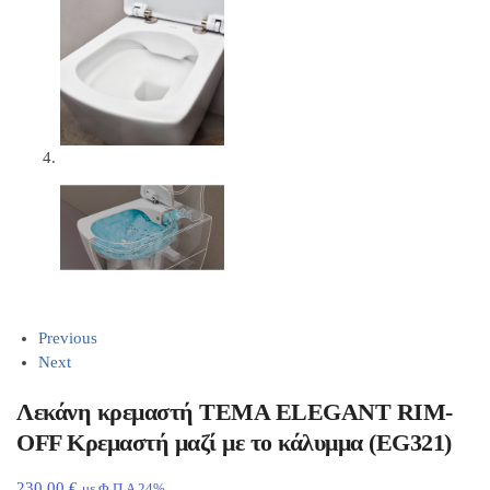
Previous
Next
Λεκάνη κρεμαστή TEMA ELEGANT RIM-
OFF Κρεμαστή μαζί με το κάλυμμα (EG321)
230,00
€
με Φ.Π.Α 24%