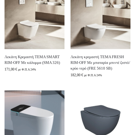
Λεκάνη Κρεμαστή TEMA SMART
Λεκάνη κρεμαστή TEMA FRESH
RIM-OFF Με κάλυμμα (SMA 326)
RIM-OFF Με μπαταρία μπιντέ ζεστό/
κρύο νερό (FRE 5610 SB)
171,00
€
με Φ.Π.Α 24%
182,00
€
με Φ.Π.Α 24%