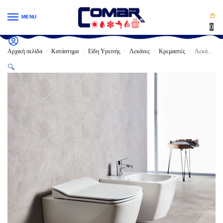
MENU
0
Αρχική σελίδα
Κατάστημα
Είδη Υγιεινής
Λεκάνες
Κρεμαστές
Λεκάνη κρεμαστή TEMA ELEGANT RIM-OFF Κρεμαστή μαζί με το κάλυμμα (EG321)
/
/
/
/
/
🔍