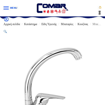
MENU
0
Αρχική σελίδα
Κατάστημα
Είδη Υγιεινής
Μπαταρίες
Κουζίνας
Μπαταρία Κουζίνας VIOSPIRAL ALPINO Με αθόρυβο μηχανισμό (38-06048)
/
/
/
/
/
🔍