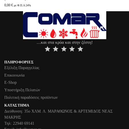
0,00
€
με Φ.Π.Α 24%
…και στα κρύα και στην ζέστη!
⭐
⭐
⭐
⭐
⭐
ΠΛΗΡΟΦΟΡΊΕΣ
Εξέλιξη Παραγγελίας
Επικοινωνία
Ε-Shop
Υποστήριξη Πελατών
Πολιτική παραδόσεις προϊόντων
ΚΑΤΆΣΤΗΜΑ
Διεύθυνση: 35ο ΧΛΜ. Λ. ΜΑΡΑΘΩΝΟΣ & ΑΡΤΕΜΙΔΟΣ ΝΕΑΣ
ΜΑΚΡΗΣ
Τηλ: 22940 69141