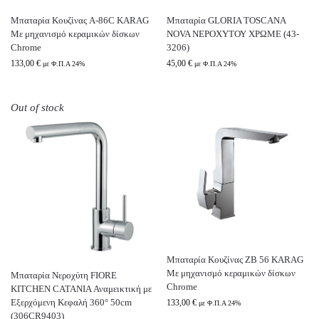
Μπαταρία Κουζίνας A-86C KARAG
Μπαταρία GLORIA TOSCANA
Με μηχανισμό κεραμικών δίσκων
NOVA ΝΕΡΟΧΥΤΟΥ ΧΡΩΜΕ (43-
Chrome
3206)
133,00
€
45,00
€
με Φ.Π.Α 24%
με Φ.Π.Α 24%
Out of stock
Μπαταρία Κουζίνας ZB 56 KARAG
Με μηχανισμό κεραμικών δίσκων
Μπαταρία Νεροχύτη FIORE
Chrome
KITCHEN CATANIA Αναμεικτική με
Εξερχόμενη Κεφαλή 360° 50cm
133,00
€
με Φ.Π.Α 24%
(306CR9403)