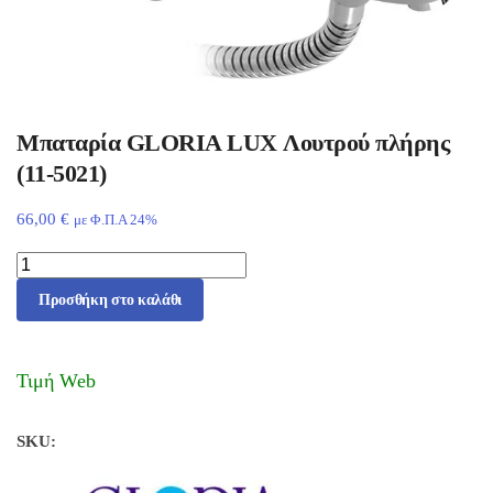
Μπαταρία GLORIA LUX Λουτρού πλήρης
(11-5021)
66,00
€
με Φ.Π.Α 24%
Προσθήκη στο καλάθι
Τιμή Web
SKU: