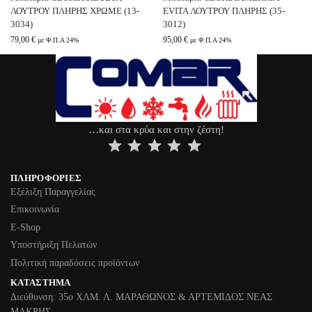
ΛΟΥΤΡΟΥ ΠΛΗΡΗΣ ΧΡΩΜΕ (13-
EVITA ΛΟΥΤΡΟΥ ΠΛΗΡΗΣ (35-
3034)
3012)
79,00
€
95,00
€
με Φ.Π.Α 24%
με Φ.Π.Α 24%
…και στα κρύα και στην ζέστη!
⭐
⭐
⭐
⭐
⭐
ΠΛΗΡΟΦΟΡΊΕΣ
Εξέλιξη Παραγγελίας
Επικοινωνία
Ε-Shop
Υποστήριξη Πελατών
Πολιτική παραδόσεις προϊόντων
ΚΑΤΆΣΤΗΜΑ
Διεύθυνση: 35ο ΧΛΜ. Λ. ΜΑΡΑΘΩΝΟΣ & ΑΡΤΕΜΙΔΟΣ ΝΕΑΣ
ΜΑΚΡΗΣ