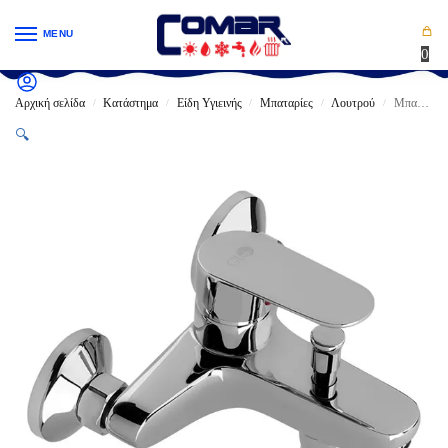
MENU
0
Αρχική σελίδα
Κατάστημα
Είδη Υγιεινής
Μπαταρίες
Λουτρού
Μπαταρία GLORIA LUX Λουτρού πλήρης (11-5021)
/
/
/
/
/
🔍