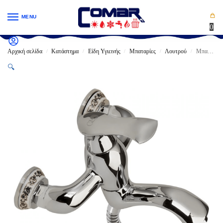
MENU
0
Αρχική σελίδα
Κατάστημα
Είδη Υγιεινής
Μπαταρίες
Λουτρού
Μπαταρία GLORIA VENEZIA ΛΟΥΤΡΟΥ ΠΛΗΡΗΣ ΧΡΩΜΕ (13-3057)
/
/
/
/
/
🔍