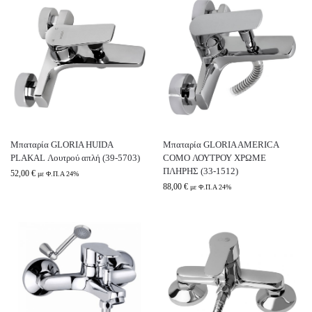
Μπαταρία GLORIA HUIDA
Μπαταρία GLORIA AMERICA
PLAKAL Λουτρού απλή (39-5703)
COMO ΛΟΥΤΡΟΥ ΧΡΩΜΕ
ΠΛΗΡΗΣ (33-1512)
52,00
€
με Φ.Π.Α 24%
88,00
€
με Φ.Π.Α 24%