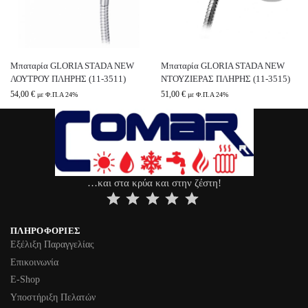
Μπαταρία GLORIA STADA NEW
Μπαταρία GLORIA STADA NEW
ΛΟΥΤΡΟΥ ΠΛΗΡΗΣ (11-3511)
ΝΤΟΥΖΙΕΡΑΣ ΠΛΗΡΗΣ (11-3515)
54,00
€
51,00
€
με Φ.Π.Α 24%
με Φ.Π.Α 24%
…και στα κρύα και στην ζέστη!
⭐
⭐
⭐
⭐
⭐
ΠΛΗΡΟΦΟΡΊΕΣ
Εξέλιξη Παραγγελίας
Επικοινωνία
Ε-Shop
Υποστήριξη Πελατών