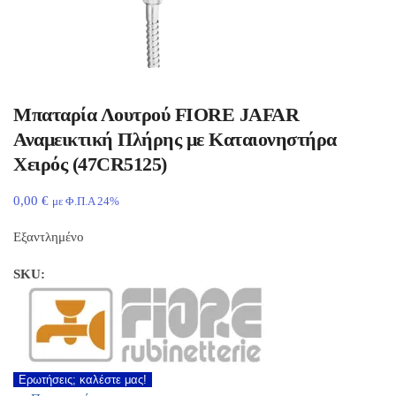
Μπαταρία Λουτρού FIORE JAFAR
Αναμεικτική Πλήρης με Καταιονηστήρα
Χειρός (47CR5125)
0,00
€
με Φ.Π.Α 24%
Εξαντλημένο
SKU:
Ερωτήσεις; καλέστε μας!