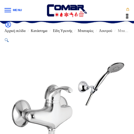
MENU
0
Αρχική σελίδα
Κατάστημα
Είδη Υγιεινής
Μπαταρίες
Λουτρού
Μπαταρία Λουτρού FIORE JAFAR Αναμεικτική Πλήρης με Καταιονηστήρα Χειρός (47CR5125)
/
/
/
/
/
🔍