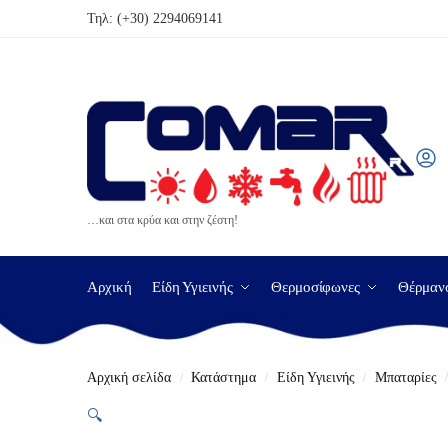
Τηλ:
(+30) 2294069141
…και στα κρύα και στην ζέστη!
Αρχική
Είδη Υγιεινής
Θερμοσίφωνες
Θέρμαν
Αρχική σελίδα
Κατάστημα
Είδη Υγιεινής
Μπαταρίες
/
/
/
🔍