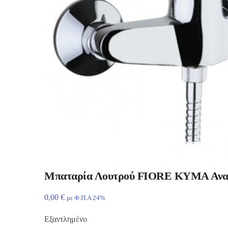
Μπαταρία Λουτρού FIORE ΚΥΜΑ Αναμε
0,00
€
με Φ.Π.Α 24%
Εξαντλημένο