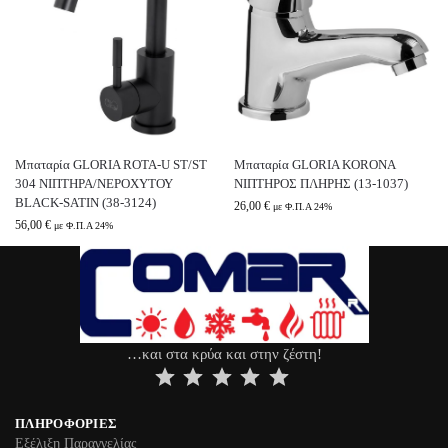
Μπαταρία GLORIA ROTA-U ST/ST
Μπαταρία GLORIA KORONA
304 ΝΙΠΤΗΡΑ/ΝΕΡΟΧΥΤΟΥ
ΝΙΠΤΗΡΟΣ ΠΛΗΡΗΣ (13-1037)
BLACK-SATIN (38-3124)
26,00
€
με Φ.Π.Α 24%
56,00
€
με Φ.Π.Α 24%
…και στα κρύα και στην ζέστη!
⭐
⭐
⭐
⭐
⭐
ΠΛΗΡΟΦΟΡΊΕΣ
Εξέλιξη Παραγγελίας