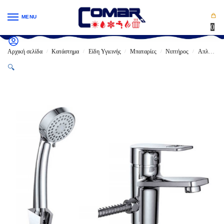
MENU
0
Αρχική σελίδα
Κατάστημα
Είδη Υγιεινής
Μπαταρίες
Νιπτήρος
Απλές
/
/
/
/
/
🔍