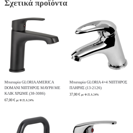
Σχετικά προϊόντα
Μπαταρία GLORIA AMERICA
Μπαταρία GLORIA 4×4 ΝΙΠΤΗΡΟΣ
DOMANI ΝΙΠΤΗΡΟΣ ΜΑΥΡΗ ΜΕ
ΠΛΗΡΗΣ (13-2126)
ΚΛΙΚ ΧΡΩΜΕ (38-3086)
37,00
€
με Φ.Π.Α 24%
67,00
€
με Φ.Π.Α 24%