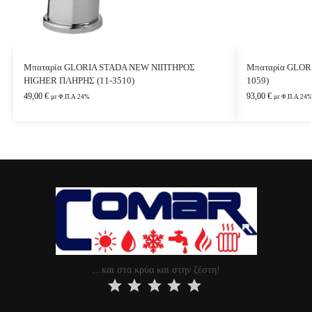
Μπαταρία GLORIA STADA NEW ΝΙΠΤΗΡΟΣ
Μπαταρία GLOR
HIGHER ΠΛΗΡΗΣ (11-3510)
1059)
49,00
€
93,00
€
με Φ.Π.Α 24%
με Φ.Π.Α 24
…και στα κρύα και στην ζέστη!
⭐
⭐
⭐
⭐
⭐