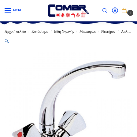
MENU
0
Αρχική σελίδα
Κατάστημα
Είδη Υγιεινής
Μπαταρίες
Νιπτήρος
Απλές
/
/
/
/
/
🔍