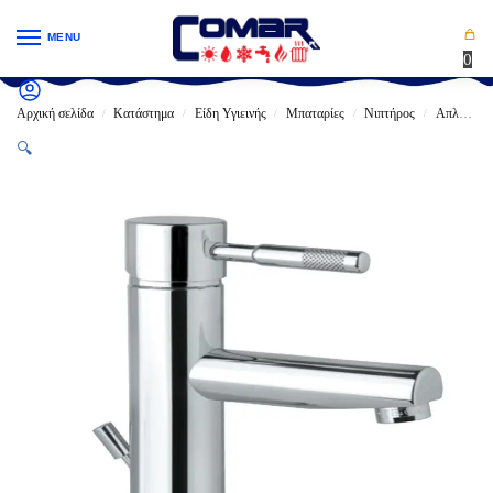
MENU
0
Αρχική σελίδα
Κατάστημα
Είδη Υγιεινής
Μπαταρίες
Νιπτήρος
Απλές
/
/
/
/
/
🔍