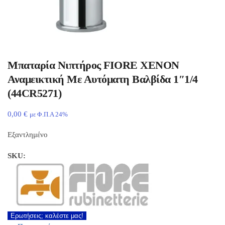
Μπαταρία Νιπτήρος FIORE XENON
Αναμεικτική Με Αυτόματη Βαλβίδα 1″1/4
(44CR5271)
0,00
€
με Φ.Π.Α 24%
Εξαντλημένο
SKU:
Ερωτήσεις; καλέστε μας!