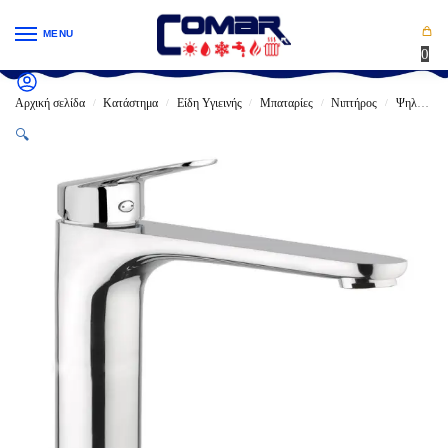
MENU
0
Αρχική σελίδα
Κατάστημα
Είδη Υγιεινής
Μπαταρίες
Νιπτήρος
Ψηλές Πάγκου
/
/
/
/
/
🔍