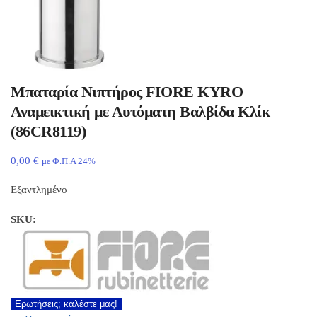
Μπαταρία Νιπτήρος FIORE KYRO
Αναμεικτική με Αυτόματη Βαλβίδα Κλίκ
(86CR8119)
0,00
€
με Φ.Π.Α 24%
Εξαντλημένο
SKU:
Ερωτήσεις; καλέστε μας!