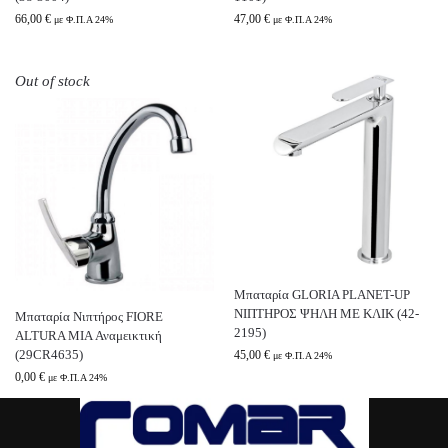
66,00
€
47,00
€
με Φ.Π.Α 24%
με Φ.Π.Α 24%
Out of stock
Μπαταρία GLORIA PLANET-UP
ΝΙΠΤΗΡΟΣ ΨΗΛΗ ΜΕ ΚΛΙΚ (42-
Μπαταρία Νιπτήρος FIORE
2195)
ALTURA MIA Αναμεικτική
(29CR4635)
45,00
€
με Φ.Π.Α 24%
0,00
€
με Φ.Π.Α 24%