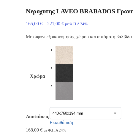
Νεροχυτης LAVEO BRABADOS Γρανιτ
165,00
€
–
221,00
€
με Φ.Π.Α 24%
Με σιφόνι εξοικονόμησης χώρου και αυτόματη βαλβίδα
Χρώμα
Διαστάσεις
Εκκαθάριση
168,00
€
με Φ.Π.Α 24%