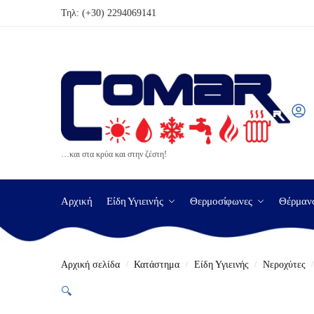
Τηλ:
(+30) 2294069141
…και στα κρύα και στην ζέστη!
Αρχική
Είδη Υγιεινής
Θερμοσίφωνες
Θέρμαν
Αρχική σελίδα
Κατάστημα
Είδη Υγιεινής
Νεροχύτες
/
/
/
/
🔍