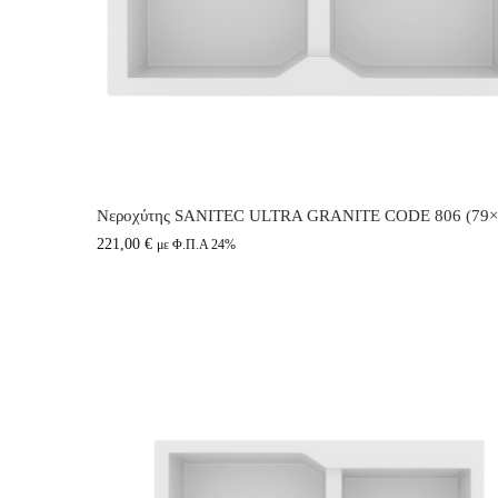
Νεροχύτης SANITEC ULTRA GRANITE CODE 806 (79×
221,00
€
με Φ.Π.Α 24%