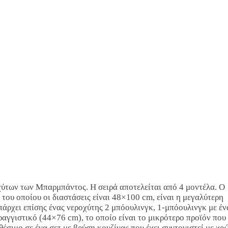
οχύτων των Μπαρμπάντος. Η σειρά αποτελείται από 4 μοντέλα. Ο
του οποίου οι διαστάσεις είναι 48×100 cm, είναι η μεγαλύτερη
πάρχει επίσης ένας νεροχύτης 2 μπόουλινγκ, 1-μπόουλινγκ με έν
ραγγιστικό (44×76 cm), το οποίο είναι το μικρότερο προϊόν που
θέσιμο σε ένα σετ με βρύση κουζίνας που έχει συντονιστεί με χρ