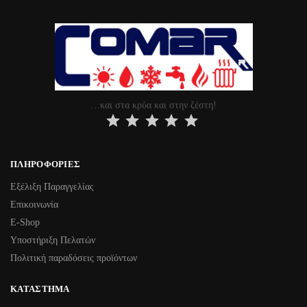
…και στα κρύα και στην ζέστη!
ΠΛΗΡΟΦΟΡΊΕΣ
Εξέλιξη Παραγγελίας
Επικοινωνία
Ε-Shop
Υποστήριξη Πελατών
Πολιτική παραδόσεις προϊόντων
ΚΑΤΆΣΤΗΜΑ