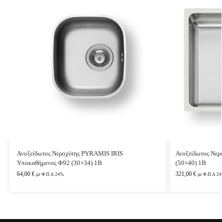
Ανοξείδωτος Νεροχύτης PYRAMIS IRIS
Ανοξείδωτος Νε
Υποκαθήμενος Φ92 (30×34) 1B
(50×40) 1B
64,00
€
321,00
€
με Φ.Π.Α 24%
με Φ.Π.Α 2