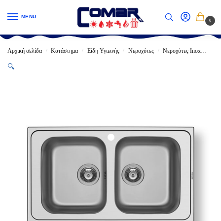
MENU
0
Αρχική σελίδα
Κατάστημα
Είδη Υγιεινής
Νεροχύτες
Νεροχύτες Inox
Ανο
/
/
/
/
🔍