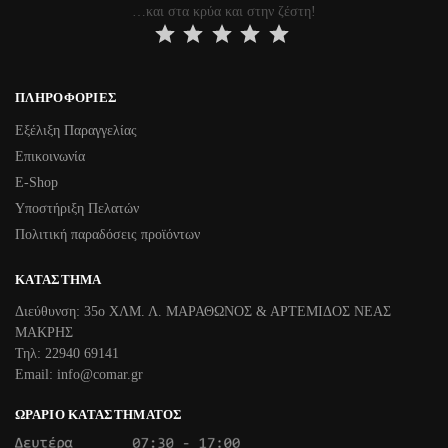
…και στα κρύα και στην ζέστη!
⭐
⭐
⭐
⭐
⭐
ΠΛΗΡΟΦΟΡΊΕΣ
Εξέλιξη Παραγγελίας
Επικοινωνία
Ε-Shop
Υποστήριξη Πελατών
Πολιτική παραδόσεις προϊόντων
ΚΑΤΆΣΤΗΜΑ
Διεύθυνση: 35ο ΧΛΜ. Λ. ΜΑΡΑΘΩΝΟΣ & ΑΡΤΕΜΙΔΟΣ ΝΕΑΣ
ΜΑΚΡΗΣ
Τηλ: 22940 69141
Email: info@comar.gr
ΩΡΆΡΙΟ ΚΑΤΑΣΤΉΜΑΤΟΣ