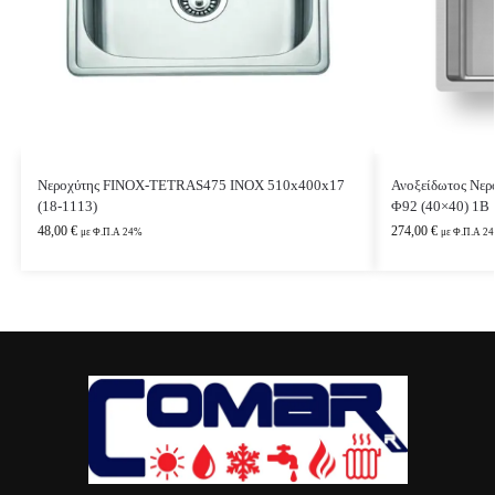
Νεροχύτης FINOX-TETRAS475 INOX 510x400x17
Ανοξείδωτος Νε
(18-1113)
Φ92 (40×40) 1B
48,00
€
274,00
€
με Φ.Π.Α 24%
με Φ.Π.Α 2