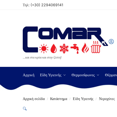
Τηλ:
(+30) 2294069141
…και στα κρύα και στην ζέστη!
Αρχική
Είδη Υγιεινής
Θερμοσίφωνες
Θέρμα
Αρχική σελίδα
Κατάστημα
Είδη Υγιεινής
Νεροχύτες
/
/
/
🔍