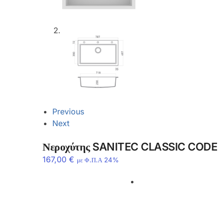
Previous
Next
Νεροχύτης SANITEC CLASSIC CODE
167,00
€
με Φ.Π.Α 24%