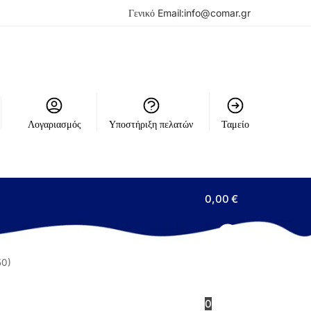
Γενικό Email:
info@comar.gr
Λογαριασμός
Υποστήριξη πελατών
Ταμείο
0,00
€
50)
0