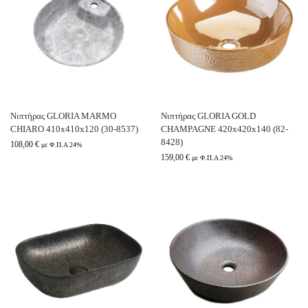
Νιπτήρας GLORIA MARMO
Νιπτήρας GLORIA GOLD
CHIARO 410x410x120 (30-8537)
CHAMPAGNE 420x420x140 (82-
8428)
108,00
€
με Φ.Π.Α 24%
159,00
€
με Φ.Π.Α 24%