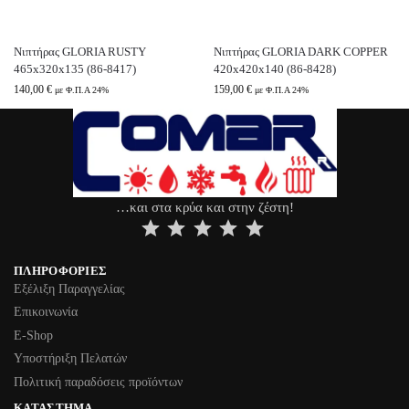
Νιπτήρας GLORIA RUSTY
Νιπτήρας GLORIA DARK COPPER
465x320x135 (86-8417)
420x420x140 (86-8428)
140,00
€
159,00
€
με Φ.Π.Α 24%
με Φ.Π.Α 24%
…και στα κρύα και στην ζέστη!
⭐
⭐
⭐
⭐
⭐
ΠΛΗΡΟΦΟΡΊΕΣ
Εξέλιξη Παραγγελίας
Επικοινωνία
Ε-Shop
Υποστήριξη Πελατών
Πολιτική παραδόσεις προϊόντων
ΚΑΤΆΣΤΗΜΑ