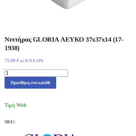
Νιπτήρας GLORIA ΛΕΥΚΟ 37x37x14 (17-
1938)
75,00
€
με Φ.Π.Α 24%
Προσθήκη στο καλάθι
Τιμή Web
SKU: