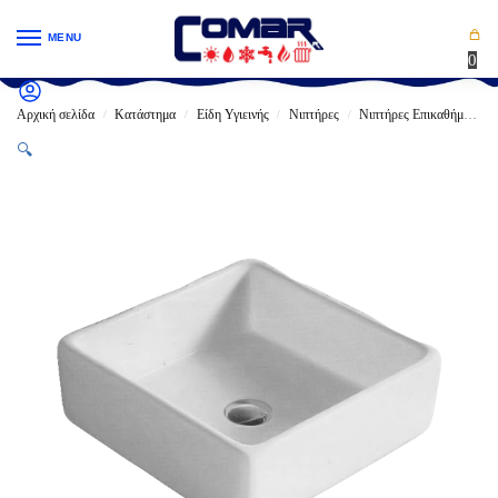
MENU
0
Αρχική σελίδα
Κατάστημα
Είδη Υγιεινής
Νιπτήρες
Νιπτήρες Επικαθήμενοι
/
/
/
/
🔍