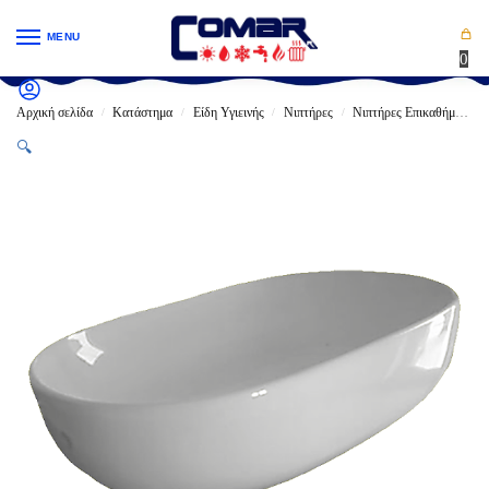
MENU
0
Αρχική σελίδα
Κατάστημα
Είδη Υγιεινής
Νιπτήρες
Νιπτήρες Επικαθήμενοι
/
/
/
/
🔍