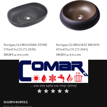
Νιπτήρας GLORIA DARK STONE
Νιπτήρας GLORIA MAT BROWN
570x415x125 (72-2039)
455x455x135 (72-2043)
209,00
€
196,00
€
με Φ.Π.Α 24%
με Φ.Π.Α 24%
…και στα κρύα και στην ζέστη!
⭐
⭐
⭐
⭐
⭐
ΠΛΗΡΟΦΟΡΊΕΣ
Εξέλιξη Παραγγελίας