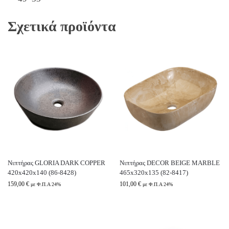
Σχετικά προϊόντα
Νιπτήρας GLORIA DARK COPPER
Νιπτήρας DECOR BEIGE MARBLE
420x420x140 (86-8428)
465x320x135 (82-8417)
159,00
€
101,00
€
με Φ.Π.Α 24%
με Φ.Π.Α 24%