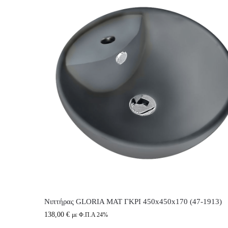
Νιπτήρας GLORIA ΜΑΤ ΓΚΡΙ 450x450x170 (47-1913)
138,00
€
με Φ.Π.Α 24%