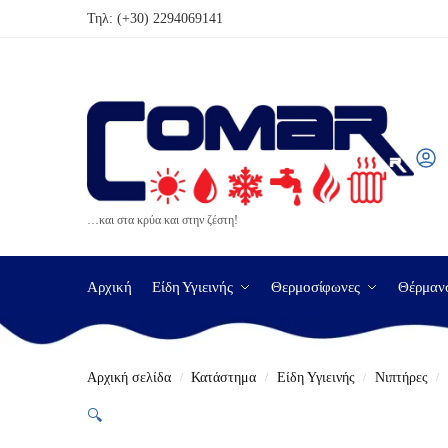
Τηλ:
(+30) 2294069141
…και στα κρύα και στην ζέστη!
Αρχική
Είδη Υγιεινής
Θερμοσίφωνες
Θέρμαν
Αρχική σελίδα
Κατάστημα
Είδη Υγιεινής
Νιπτήρες
/
/
/
/
🔍