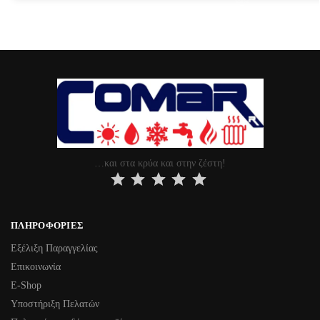
…και στα κρύα και στην ζέστη!
⭐
⭐
⭐
⭐
⭐
ΠΛΗΡΟΦΟΡΊΕΣ
Εξέλιξη Παραγγελίας
Επικοινωνία
Ε-Shop
Υποστήριξη Πελατών