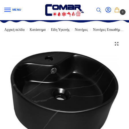
MENU
0
Αρχική σελίδα
Κατάστημα
Είδη Υγιεινής
Νιπτήρες
Νιπτήρες Επικαθήμενοι
/
/
/
/