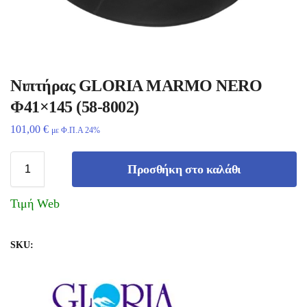
Νιπτήρας GLORIA MARMO NERO
Φ41×145 (58-8002)
101,00
€
με Φ.Π.Α 24%
Προσθήκη στο καλάθι
Τιμή Web
SKU: