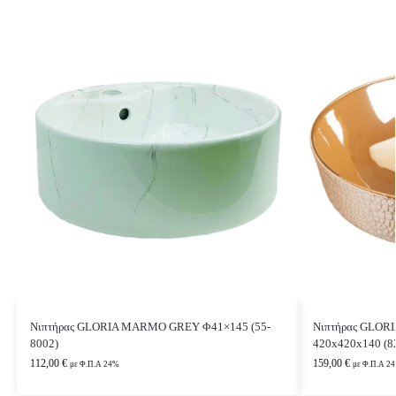
Νιπτήρας GLORIA MARMO GREY Φ41×145 (55-
Νιπτήρας GLO
8002)
420x420x140 (8
112,00
€
159,00
€
με Φ.Π.Α 24%
με Φ.Π.Α 2