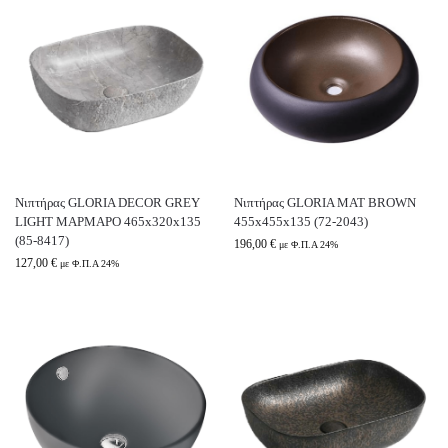
Νιπτήρας GLORIA DECOR GREY
Νιπτήρας GLORIA MAT BROWN
LIGHT ΜΑΡΜΑΡΟ 465x320x135
455x455x135 (72-2043)
(85-8417)
196,00
€
με Φ.Π.Α 24%
127,00
€
με Φ.Π.Α 24%