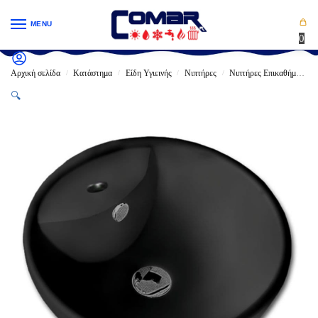
MENU
0
Αρχική σελίδα
Κατάστημα
Είδη Υγιεινής
Νιπτήρες
Νιπτήρες Επικαθήμενοι
/
/
/
/
🔍