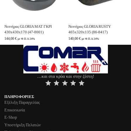
Νιπτήρας GLORIA ΜΑΤ ΓΚΡΙ
Νιπτήρας GLORIA RUSTY
430x430x170 (47-8001)
465x320x135 (86-8417)
144,00
€
140,00
€
με Φ.Π.Α 24%
με Φ.Π.Α 24%
…και στα κρύα και στην ζέστη!
⭐
⭐
⭐
⭐
⭐
ΠΛΗΡΟΦΟΡΊΕΣ
Εξέλιξη Παραγγελίας
Επικοινωνία
Ε-Shop
Υποστήριξη Πελατών