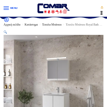
MENU
0
Αρχική σελίδα
Κατάστημα
Έπιπλα Μπάνιου
Έπιπλο Μπάνιου Royal Bath MALAGA/60
/
/
/
🔍