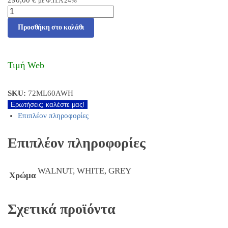
με Φ.Π.Α 24%
Προσθήκη στο καλάθι
Τιμή Web
SKU:
72ML60AWH
Ερωτήσεις; καλέστε μας!
Επιπλέον πληροφορίες
Επιπλέον πληροφορίες
WALNUT, WHITE, GREY
Χρώμα
Σχετικά προϊόντα