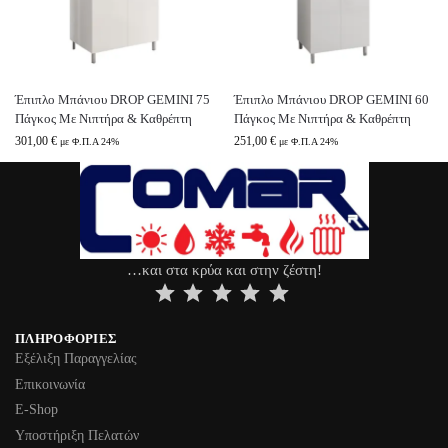
Έπιπλο Μπάνιου DROP GEMINI 75
Έπιπλο Μπάνιου DROP GEMINI 60
Πάγκος Με Νιπτήρα & Καθρέπτη
Πάγκος Με Νιπτήρα & Καθρέπτη
301,00
€
251,00
€
με Φ.Π.Α 24%
με Φ.Π.Α 24%
…και στα κρύα και στην ζέστη!
⭐
⭐
⭐
⭐
⭐
ΠΛΗΡΟΦΟΡΊΕΣ
Εξέλιξη Παραγγελίας
Επικοινωνία
Ε-Shop
Υποστήριξη Πελατών