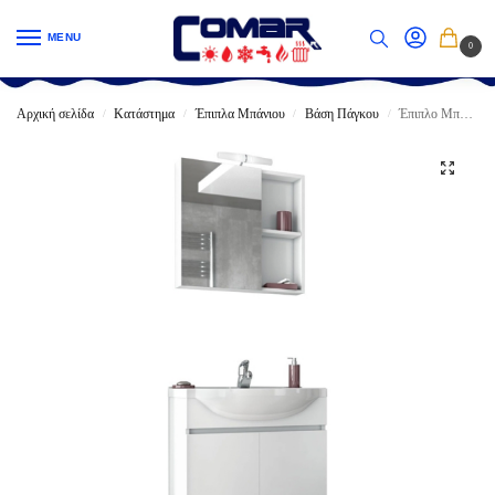
MENU
0
Αρχική σελίδα
Κατάστημα
Έπιπλα Μπάνιου
Βάση Πάγκου
Έπιπλο Μπάνιου DROP ALFA 65 Πάγκος Με Νιπτήρα & Καθρέπτη Γυαλιστερή Λάκα
/
/
/
/