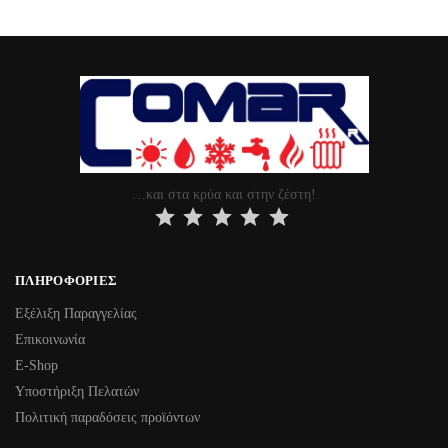
…και στα κρύα και στην ζέστη!
⭐
⭐
⭐
⭐
⭐
ΠΛΗΡΟΦΟΡΊΕΣ
Εξέλιξη Παραγγελίας
Επικοινωνία
Ε-Shop
Υποστήριξη Πελατών
Πολιτική παραδόσεις προϊόντων