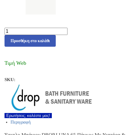
Προσθήκη στο καλάθι
Τιμή Web
SKU:
Ερωτήσεις; καλέστε μας!
Περιγραφή
Έπιπλο Μπάνιου DROP LUNA 65 Πάγκος Με Νιπτήρα &