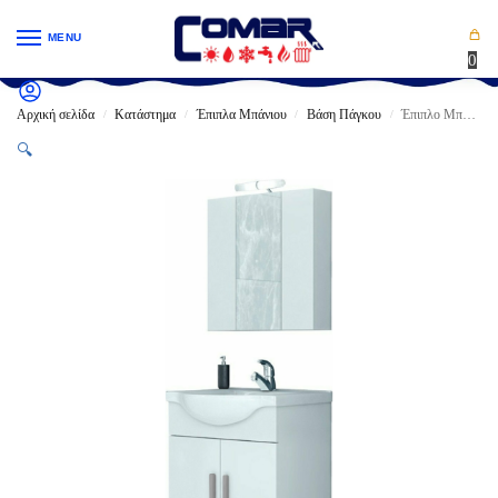
MENU
0
Αρχική σελίδα
Κατάστημα
Έπιπλα Μπάνιου
Βάση Πάγκου
Έπιπλο Μπάνιου DROP LUNA 65 Πάγκος Με Νιπτήρα & Καθρέπτη Γυαλιστερή Λάκα
/
/
/
/
🔍