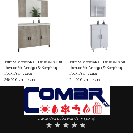
Έπιπλο Μπάνιου DROP ROMA 100
Έπιπλο Μπάνιου DROP ROMA 50
Πάγκος Με Νιπτήρα & Καθρέπτη
Πάγκος Με Νιπτήρα & Καθρέπτη
Γυαλιστερή Λάκα
Γυαλιστερή Λάκα
360,00
€
211,00
€
με Φ.Π.Α 24%
με Φ.Π.Α 24%
…και στα κρύα και στην ζέστη!
⭐
⭐
⭐
⭐
⭐