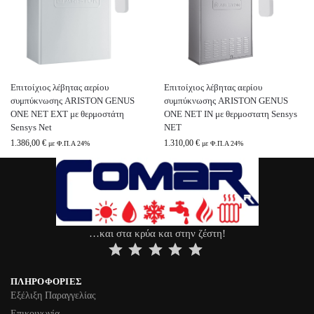
Επιτοίχιος λέβητας αερίου
Επιτοίχιος λέβητας αερίου
συμπύκνωσης ARISTON GENUS
συμπύκνωσης ARISTON GENUS
ONE NET EXT με θερμοστάτη
ONE NET IN με θερμοστατη Sensys
Sensys Net
NET
1.386,00
€
1.310,00
€
με Φ.Π.Α 24%
με Φ.Π.Α 24%
…και στα κρύα και στην ζέστη!
⭐
⭐
⭐
⭐
⭐
ΠΛΗΡΟΦΟΡΊΕΣ
Εξέλιξη Παραγγελίας
Επικοινωνία