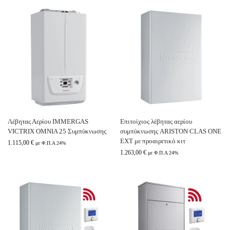
Λέβητας Αερίου IMMERGAS
Επιτοίχιος λέβητας αερίου
VICTRIX ΟΜΝΙΑ 25 Συμπύκνωσης
συμπύκνωσης ARISTON CLAS ONE
EXT με προαιρετικό κιτ
1.115,00
€
με Φ.Π.Α 24%
1.263,00
€
με Φ.Π.Α 24%