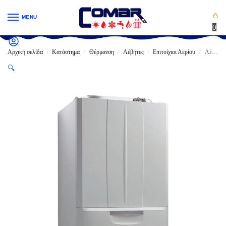
MENU
0
Αρχική σελίδα
Κατάστημα
Θέρμανση
Λέβητες
Επιτοίχιοι Αερίου
Λέβητας Αερίου IMMERGAS VICTRIX TERA VIP Συμπύκνωσης δοχείο Αqua Celeris 3,2lt
/
/
/
/
/
🔍