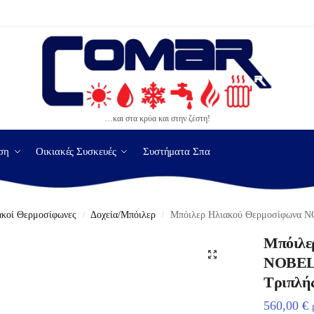
…και στα κρύα και στην ζέστη!
ση
Οικιακές Συσκευές
Συστήματα Σπα
ακοί Θερμοσίφωνες
Δοχεία/Μπόιλερ
Μπόιλερ Ηλιακού Θερμοσίφωνα N
/
/
Μπόιλε
NOBEL 
Τριπλής
560,00
€