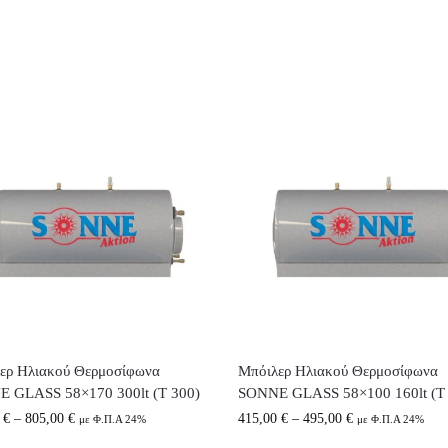
ερ Ηλιακού Θερμοσίφωνα
Μπόιλερ Ηλιακού Θερμοσίφωνα
 GLASS 58×170 300lt (T 300)
SONNE GLASS 58×100 160lt (T
0
€
–
805,00
€
415,00
€
–
495,00
€
με Φ.Π.Α 24%
με Φ.Π.Α 24%