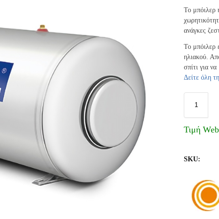
Το μπόιλερ 
χωρητικότητ
ανάγκες ζεσ
Το μπόιλερ 
ηλιακού. Απ
σπίτι για ν
Δείτε όλη τ
Τιμή We
SKU: