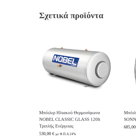
Σχετικά προϊόντα
Μπόιλερ Ηλιακού Θερμοσίφωνα
Μπόιλ
NOBEL CLASSIC GLASS 120lt
SONNE
Τριπλής Ενέργειας
685,0
530,00
€
με Φ.Π.Α 24%