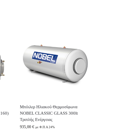
Μπόιλερ Ηλιακού Θερμοσίφωνα
 160)
NOBEL CLASSIC GLASS 300lt
Τριπλής Ενέργειας
935,00
€
με Φ.Π.Α 24%