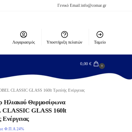
Γενικό Email:
info@comar.gr
Λογαριασμός
Υποστήριξη πελατών
Ταμείο
0,00
€
0
OBEL CLASSIC GLASS 160lt Τριπλής Ενέργειας
ρ Ηλιακού Θερμοσίφωνα
CLASSIC GLASS 160lt
 Ενέργειας
με Φ.Π.Α 24%