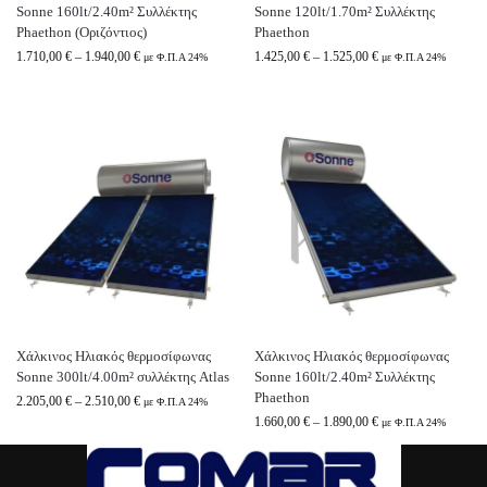
Sonne 160lt/2.40m² Συλλέκτης
Sonne 120lt/1.70m² Συλλέκτης
Phaethon (Οριζόντιος)
Phaethon
1.710,00
€
–
1.940,00
€
1.425,00
€
–
1.525,00
€
με Φ.Π.Α 24%
με Φ.Π.Α 24%
Χάλκινος Ηλιακός θερμοσίφωνας
Χάλκινος Ηλιακός θερμοσίφωνας
Sonne 300lt/4.00m² συλλέκτης Atlas
Sonne 160lt/2.40m² Συλλέκτης
Phaethon
2.205,00
€
–
2.510,00
€
με Φ.Π.Α 24%
1.660,00
€
–
1.890,00
€
με Φ.Π.Α 24%