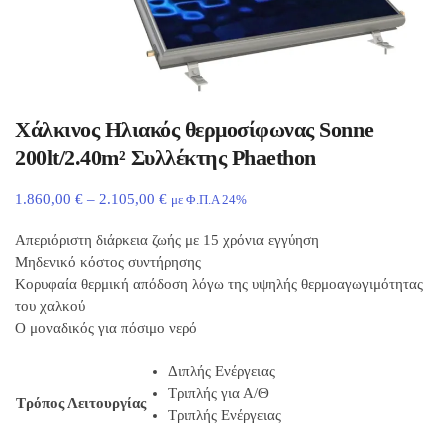
Χάλκινος Ηλιακός θερμοσίφωνας Sonne
200lt/2.40m² Συλλέκτης Phaethon
1.860,00
€
–
2.105,00
€
με Φ.Π.Α 24%
Απεριόριστη διάρκεια ζωής με 15 χρόνια εγγύηση
Μηδενικό κόστος συντήρησης
Κορυφαία θερμική απόδοση λόγω της υψηλής θερμοαγωγιμότητας
του χαλκού
Ο μοναδικός για πόσιμο νερό
Διπλής Ενέργειας
Τριπλής για Α/Θ
Τρόπος Λειτουργίας
Τριπλής Ενέργειας