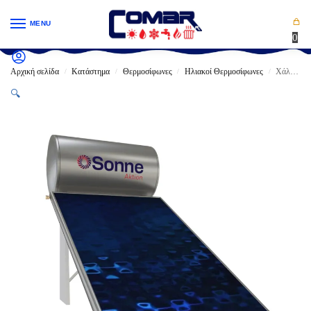
MENU
0
Αρχική σελίδα
Κατάστημα
Θερμοσίφωνες
Ηλιακοί Θερμοσίφωνες
Χάλκινος Ηλιακός θερμοσίφωνας Sonne 200lt/2.40m² Συλλέκτης Phaethon
/
/
/
/
🔍