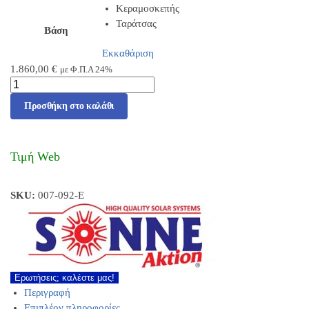
Κεραμοσκεπής
Ταράτσας
Βάση
Εκκαθάριση
1.860,00
€
με Φ.Π.Α 24%
Προσθήκη στο καλάθι
Τιμή Web
SKU:
007-092-E
Ερωτήσεις; καλέστε μας!
Περιγραφή
Επιπλέον πληροφορίες