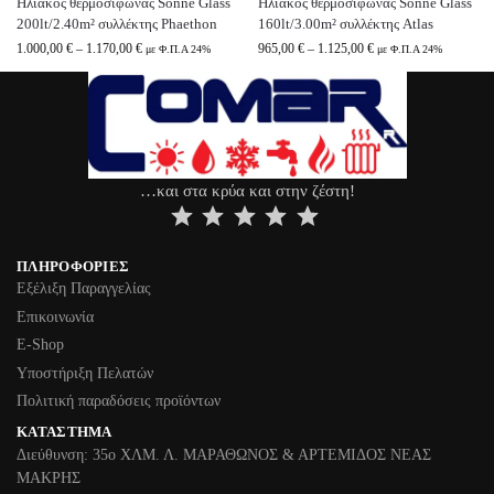
Ηλιακός θερμοσίφωνας Sonne Glass
Ηλιακός θερμοσίφωνας Sonne Glass
200lt/2.40m² συλλέκτης Phaethon
160lt/3.00m² συλλέκτης Atlas
1.000,00
€
–
1.170,00
€
965,00
€
–
1.125,00
€
με Φ.Π.Α 24%
με Φ.Π.Α 24%
…και στα κρύα και στην ζέστη!
⭐
⭐
⭐
⭐
⭐
ΠΛΗΡΟΦΟΡΊΕΣ
Εξέλιξη Παραγγελίας
Επικοινωνία
Ε-Shop
Υποστήριξη Πελατών
Πολιτική παραδόσεις προϊόντων
ΚΑΤΆΣΤΗΜΑ
Διεύθυνση: 35ο ΧΛΜ. Λ. ΜΑΡΑΘΩΝΟΣ & ΑΡΤΕΜΙΔΟΣ ΝΕΑΣ
ΜΑΚΡΗΣ