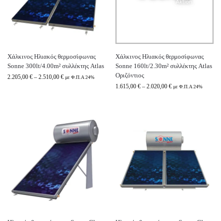
Χάλκινος Ηλιακός θερμοσίφωνας
Χάλκινος Ηλιακός θερμοσίφωνας
Sonne 300lt/4.00m² συλλέκτης Atlas
Sonne 160lt/2.30m² συλλέκτης Atlas
Οριζόντιος
2.205,00
€
–
2.510,00
€
με Φ.Π.Α 24%
1.615,00
€
–
2.020,00
€
με Φ.Π.Α 24%