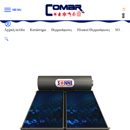
MENU
0
Αρχική σελίδα
Κατάστημα
Θερμοσίφωνες
Ηλιακοί Θερμοσίφωνες
SONNE
/
/
/
/
🔍