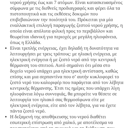
νερού χρήσης έως και 7 ατόμων. Είναι κατασκευασμένος
σύμφωνα με τις διεθνείς προδιαγραφές και φέρει όλα τα
πιστοποιητικά και τις εκθέσεις δοκιμών που
επιβεβαιώνουν την ποιότητά του. Πρόκειται για μία
εναλλακτική επιλογή παραγωγής ζεστού νερού χρήσης, η
οποία είναι απόλυτα φιλική προς το περιβάλλον και
θεωρείται ιδανική για περιοχές με μεγάλη ηλιοφάνεια,
όπως η Ελλάδα.
Είναι τριπλής ενέργειας, έχει δηλαδή τη δυνατότητα να
λειτουργήσει με τρεις τρόπους: με ηλιακή ενέργεια, με
ηλεκτρική ενέργεια ή με ζεστό νερό από την κεντρική
θέρμανση του σπιτιού. Αυτό σημαίνει ότι μέσα στο
δοχείο νερού υπάρχει μια ηλεκτρική αντίσταση, καθώς
επίσης και μια σερπαντίνα που σ’ αυτήν κυκλοφορεί το
ζεστό νερό του καλοριφέρ που παράγεται από τον λέβητα
κεντρικής θέρμανσης. Έτσι τις ημέρες που υπάρχει λίγη
ηλιοφάνεια λόγω συννεφιάς, θα μπορείτε να θέσετε σε
λειτουργία τον ηλιακό σας θερμοσίφωνα είτε με
ηλεκτρική ενέργεια, είτε από τον λέβητα, για να έχετε
πάντα ζεστό νερό.
Η δεξαμενή της αποθήκευσης του νερού διαθέτει
εσωτερική επίστρωση από χαλκό, με αποτέλεσμα να