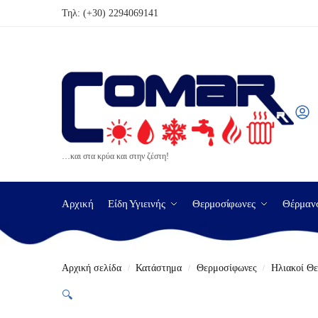
Τηλ:
(+30) 2294069141
…και στα κρύα και στην ζέστη!
Αρχική
Είδη Υγιεινής
Θερμοσίφωνες
Θέρμαν
Αρχική σελίδα
Κατάστημα
Θερμοσίφωνες
Ηλιακοί Θ
/
/
/
🔍