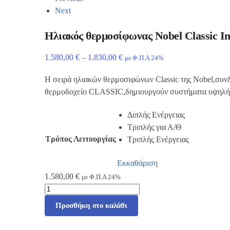
Next
Ηλιακός θερμοσίφωνας Nobel Classic I
1.580,00
€
–
1.830,00
€
με Φ.Π.Α 24%
Η σειρά ηλιακών θερμοσιφώνων Classic της Nobel,συνδυ
θερμοδοχείο CLASSIC,δημιουργούν συστήματα υψηλής
Διπλής Ενέργειας
Τριπλής για Α/Θ
Τρόπος Λειτουργίας
Τριπλής Ενέργειας
Εκκαθάριση
1.580,00
€
με Φ.Π.Α 24%
Προσθήκη στο καλάθι