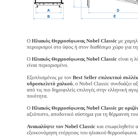
Ο
Hλιακός Θερμοσίφωνας Nobel Classic
με χαμηλή
περιορισμοί στο ύψος ή στον διαθέσιμο χώρο για τ
Ο
Ηλιακός Θερμοσίφωνας Nobel Classic
είναι η 
είναι περιορισμένο.
Εξοπλισμένος με τον
Best Seller επιλεκτικό συλλέ
υδροσκελετό χαλκού
, ο Nobel Classic συνδυάζει α
από τις πιο δημοφιλείς επιλογές στην ελληνική αγο
ποιότητα.
Ο
Ηλιακός Θερμοσίφωνας Nobel Classic με οριζό
αξιόπιστο, αποδοτικό σύστημα για τη θέρμανση του
Ανακαλύψτε τον Nobel Classic
και επωφεληθείτε α
εξοικονόμηση ενέργειας του ηλιακού θερμοσίφωνα.