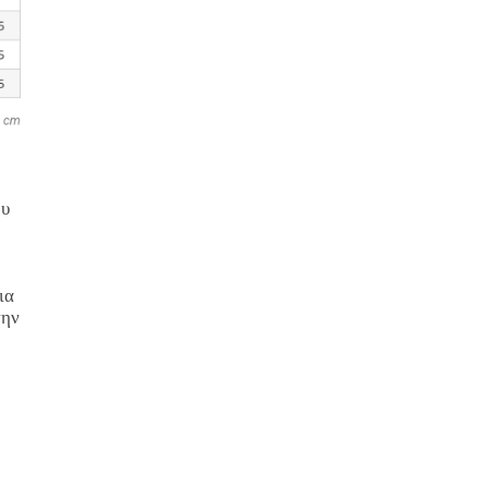
ου
ια
την