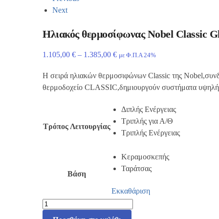
Next
Ηλιακός θερμοσίφωνας Nobel Classic Gl
1.105,00
€
–
1.385,00
€
με Φ.Π.Α 24%
Η σειρά ηλιακών θερμοσιφώνων Classic της Nobel,συνδυ
θερμοδοχείο CLASSIC,δημιουργούν συστήματα υψηλής
Διπλής Ενέργειας
Τριπλής για Α/Θ
Τρόπος Λειτουργίας
Τριπλής Ενέργειας
Κεραμοσκεπής
Ταράτσας
Βάση
Εκκαθάριση