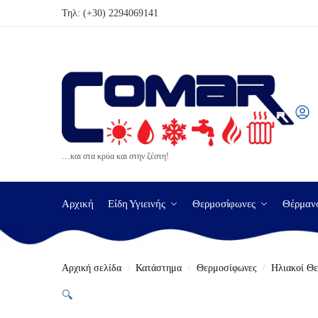
Τηλ:
(+30) 2294069141
…και στα κρύα και στην ζέστη!
Αρχική
Είδη Υγιεινής
Θερμοσίφωνες
Θέρμαν
Αρχική σελίδα
Κατάστημα
Θερμοσίφωνες
Ηλιακοί Θ
/
/
/
🔍