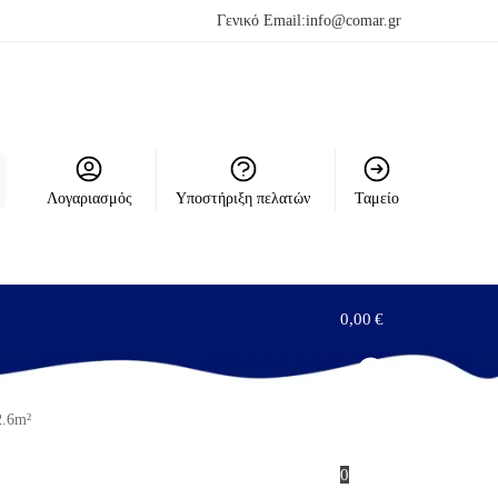
Γενικό Email:
info@comar.gr
Λογαριασμός
Υποστήριξη πελατών
Ταμείο
0,00
€
2.6m²
0