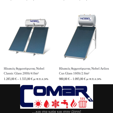
Ηλιακός θερμοσίφωνας Nobel
Ηλιακός θερμοσίφωνας Nobel Aelios
Classic Glass 200lt/4.0m²
Cus Glass 160lt/2.6m²
1.285,00
€
–
1.555,00
€
980,00
€
–
1.095,00
€
με Φ.Π.Α 24%
με Φ.Π.Α 24%
…και στα κρύα και στην ζέστη!