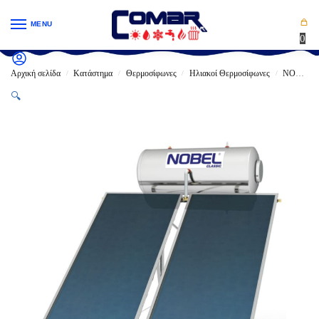
MENU
0
Αρχική σελίδα
Κατάστημα
Θερμοσίφωνες
Ηλιακοί Θερμοσίφωνες
NOBEL
/
/
/
/
🔍