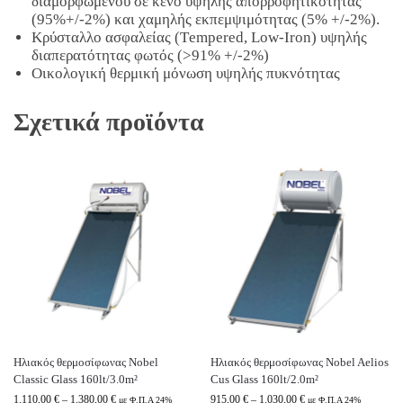
διαμορφωμένου σε κενό υψηλής απορροφητικότητας
(95%+/-2%) και χαμηλής εκπεμψιμότητας (5% +/-2%).
Κρύσταλλο ασφαλείας (Τempered, Low-Iron) υψηλής
διαπερατότητας φωτός (>91% +/-2%)
Οικολογική θερμική μόνωση υψηλής πυκνότητας
Σχετικά προϊόντα
Ηλιακός θερμοσίφωνας Nobel
Ηλιακός θερμοσίφωνας Nobel Aelios
Classic Glass 160lt/3.0m²
Cus Glass 160lt/2.0m²
1.110,00
€
–
1.380,00
€
915,00
€
–
1.030,00
€
με Φ.Π.Α 24%
με Φ.Π.Α 24%