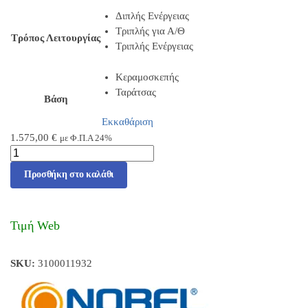
Διπλής Ενέργειας
Τριπλής για Α/Θ
Τρόπος Λειτουργίας
Τριπλής Ενέργειας
Κεραμοσκεπής
Ταράτσας
Βάση
Εκκαθάριση
1.575,00
€
με Φ.Π.Α 24%
Προσθήκη στο καλάθι
Τιμή Web
SKU:
3100011932