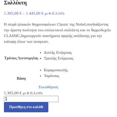
Συλλέκτη
1.305,00
€
–
1.445,00
€
με Φ.Π.Α 24%
Η σειρά ηλιακών θερμοσιφώνων Classic της Nobel,συνδυάζοντας
την άριστη ποιότητα του επιλεκτικού συλλέκτη και το θερμοδοχείο
CLASSIC,δημιουργούν συστήματα υψηλής απόδοσης για την
κάλυψη όλων των αναγκών.
Διπλής Ενέργειας
Τρόπος Λειτουργίας
Τριπλής Ενέργειας
Κεραμοσκεπής
Ταράτσας
Βάση
Εκκαθάριση
1.305,00
€
με Φ.Π.Α 24%
Προσθήκη στο καλάθι