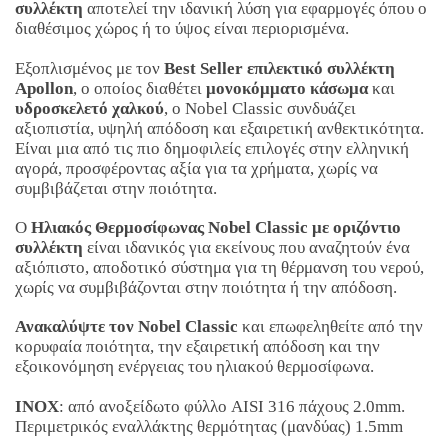
συλλέκτη
αποτελεί την ιδανική λύση για εφαρμογές όπου ο
διαθέσιμος χώρος ή το ύψος είναι περιορισμένα.
Εξοπλισμένος με τον
Best Seller επιλεκτικό συλλέκτη
Apollon
, ο οποίος διαθέτει
μονοκόμματο κάσωμα
και
υδροσκελετό χαλκού
, ο Nobel Classic συνδυάζει
αξιοπιστία, υψηλή απόδοση και εξαιρετική ανθεκτικότητα.
Είναι μια από τις πιο δημοφιλείς επιλογές στην ελληνική
αγορά, προσφέροντας αξία για τα χρήματα, χωρίς να
συμβιβάζεται στην ποιότητα.
Ο
Ηλιακός Θερμοσίφωνας Nobel Classic με οριζόντιο
συλλέκτη
είναι ιδανικός για εκείνους που αναζητούν ένα
αξιόπιστο, αποδοτικό σύστημα για τη θέρμανση του νερού,
χωρίς να συμβιβάζονται στην ποιότητα ή την απόδοση.
Ανακαλύψτε τον Nobel Classic
και επωφεληθείτε από την
κορυφαία ποιότητα, την εξαιρετική απόδοση και την
εξοικονόμηση ενέργειας του ηλιακού θερμοσίφωνα.
INOX
: από ανοξείδωτο φύλλο AISI 316 πάχους 2.0mm.
Περιμετρικός εναλλάκτης θερμότητας (μανδύας) 1.5mm