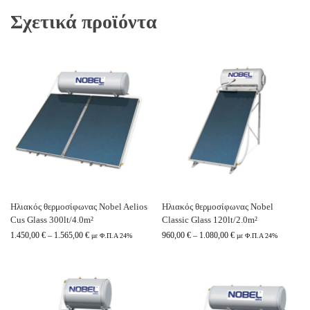
Σχετικά προϊόντα
Ηλιακός θερμοσίφωνας Nobel Aelios
Ηλιακός θερμοσίφωνας Nobel
Cus Glass 300lt/4.0m²
Classic Glass 120lt/2.0m²
1.450,00
€
–
1.565,00
€
960,00
€
–
1.080,00
€
με Φ.Π.Α 24%
με Φ.Π.Α 24%