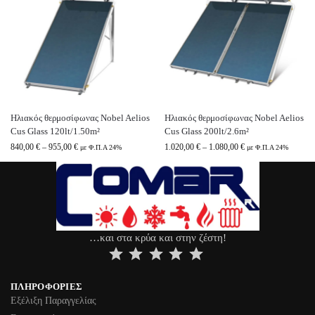
Ηλιακός θερμοσίφωνας Nobel Aelios
Ηλιακός θερμοσίφωνας Nobel Aelios
Cus Glass 120lt/1.50m²
Cus Glass 200lt/2.6m²
840,00
€
–
955,00
€
1.020,00
€
–
1.080,00
€
με Φ.Π.Α 24%
με Φ.Π.Α 24%
…και στα κρύα και στην ζέστη!
⭐
⭐
⭐
⭐
⭐
ΠΛΗΡΟΦΟΡΊΕΣ
Εξέλιξη Παραγγελίας