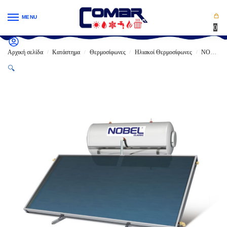
MENU
0
Αρχική σελίδα
Κατάστημα
Θερμοσίφωνες
Ηλιακοί Θερμοσίφωνες
NOBEL
/
/
/
/
🔍