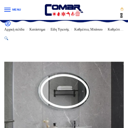
MENU
0
Αρχική σελίδα
Κατάστημα
Είδη Υγιεινής
Καθρέπτες Μπάνιου
Καθρέπτες LED
/
/
/
/
🔍