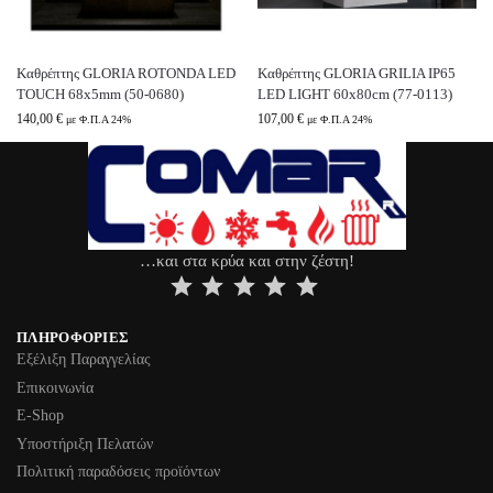
Καθρέπτης GLORIA ROTONDA LED
Καθρέπτης GLORIA GRILIA IP65
TOUCH 68x5mm (50-0680)
LED LIGHT 60x80cm (77-0113)
140,00
€
107,00
€
με Φ.Π.Α 24%
με Φ.Π.Α 24%
…και στα κρύα και στην ζέστη!
⭐
⭐
⭐
⭐
⭐
ΠΛΗΡΟΦΟΡΊΕΣ
Εξέλιξη Παραγγελίας
Επικοινωνία
Ε-Shop
Υποστήριξη Πελατών
Πολιτική παραδόσεις προϊόντων