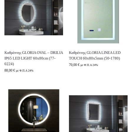
Καθρέπτης GLORIA OVAL – DRILIA
Καθρέπτης GLORIA LINEA LED
IP65 LED LIGHT 60x80cm (77-
TOUCH 60x80x5mm (50-1780)
0224)
70,00
€
με Φ.Π.Α 24%
88,00
€
με Φ.Π.Α 24%