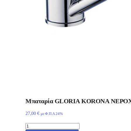
Μπαταρία GLORIA KORONA ΝΕΡΟΧ
27,00
€
με Φ.Π.Α 24%