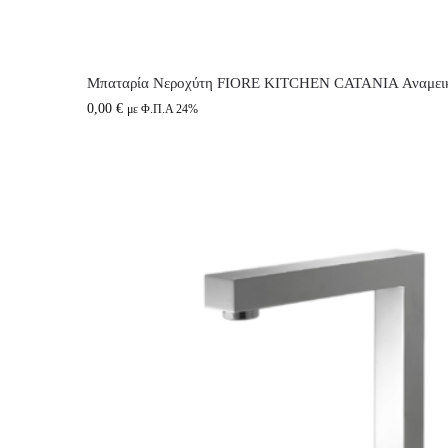
Μπαταρία Νεροχύτη FIORE KITCHEN CATANIA Αναμεικτ
0,00
€
με Φ.Π.Α 24%