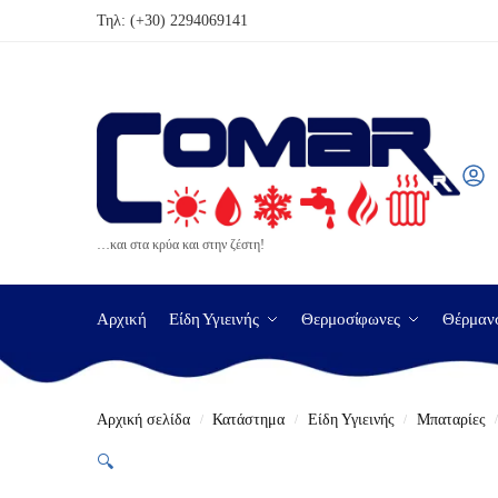
Τηλ:
(+30) 2294069141
…και στα κρύα και στην ζέστη!
Αρχική
Είδη Υγιεινής
Θερμοσίφωνες
Θέρμαν
Αρχική σελίδα
Κατάστημα
Είδη Υγιεινής
Μπαταρίες
/
/
/
🔍