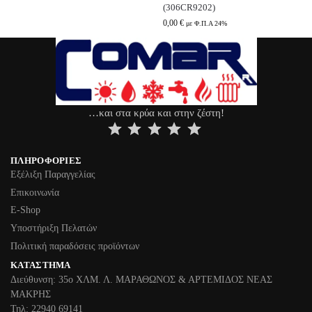
(306CR9202)
0,00
€
με Φ.Π.Α 24%
…και στα κρύα και στην ζέστη!
⭐
⭐
⭐
⭐
⭐
ΠΛΗΡΟΦΟΡΊΕΣ
Εξέλιξη Παραγγελίας
Επικοινωνία
Ε-Shop
Υποστήριξη Πελατών
Πολιτική παραδόσεις προϊόντων
ΚΑΤΆΣΤΗΜΑ
Διεύθυνση: 35ο ΧΛΜ. Λ. ΜΑΡΑΘΩΝΟΣ & ΑΡΤΕΜΙΔΟΣ ΝΕΑΣ
ΜΑΚΡΗΣ
Τηλ: 22940 69141