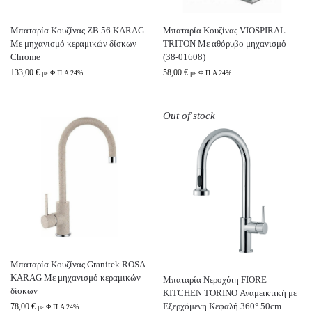
Μπαταρία Κουζίνας ZB 56 KARAG
Μπαταρία Κουζίνας VIOSPIRAL
Με μηχανισμό κεραμικών δίσκων
TRITON Με αθόρυβο μηχανισμό
Chrome
(38-01608)
133,00
€
58,00
€
με Φ.Π.Α 24%
με Φ.Π.Α 24%
Out of stock
Μπαταρία Κουζίνας Granitek ROSA
KARAG Με μηχανισμό κεραμικών
Μπαταρία Νεροχύτη FIORE
δίσκων
KITCHEN TORINO Αναμεικτική με
Εξερχόμενη Κεφαλή 360° 50cm
78,00
€
με Φ.Π.Α 24%