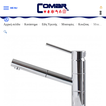
MENU
0
Αρχική σελίδα
Κατάστημα
Είδη Υγιεινής
Μπαταρίες
Κουζίνας
Μπαταρία Κουζίνας KARAG RENO Mε περιστρεφόμενο ρουξούνι και αποσπώμενο ντους INOX
/
/
/
/
/
🔍