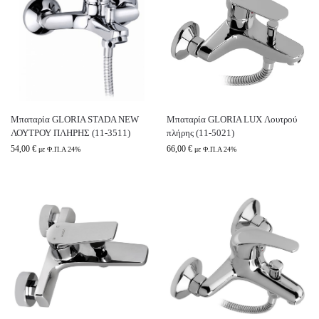
Μπαταρία GLORIA STADA NEW
Μπαταρία GLORIA LUX Λουτρού
ΛΟΥΤΡΟΥ ΠΛΗΡΗΣ (11-3511)
πλήρης (11-5021)
54,00
€
66,00
€
με Φ.Π.Α 24%
με Φ.Π.Α 24%