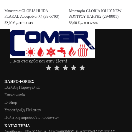
Μπαταρία GLORIA HUIDA
Μπαταρία GLORIA JOLLY NEW
PLAKAL Λουτρού απλή (39-5703)
ΛΟΥΤΡΟΥ ΠΛΗΡΗΣ (29-8001)
52,00
€
56,00
€
με Φ.Π.Α 24%
με Φ.Π.Α 24%
…και στα κρύα και στην ζέστη!
⭐
⭐
⭐
⭐
⭐
ΠΛΗΡΟΦΟΡΊΕΣ
Εξέλιξη Παραγγελίας
Επικοινωνία
Ε-Shop
Υποστήριξη Πελατών
Πολιτική παραδόσεις προϊόντων
ΚΑΤΆΣΤΗΜΑ
Διεύθυνση: 35ο ΧΛΜ. Λ. ΜΑΡΑΘΩΝΟΣ & ΑΡΤΕΜΙΔΟΣ ΝΕΑΣ