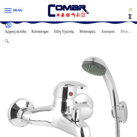
MENU
0
Αρχική σελίδα
Κατάστημα
Είδη Υγιεινής
Μπαταρίες
Λουτρού
Μπαταρία Λουτρού VIOSPIRAL ANAIS Χρωμέ Πλήρες Σετ Ασημί (36-06101)
/
/
/
/
/
🔍