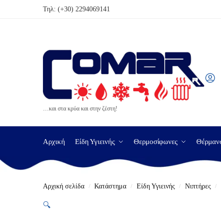
Τηλ:
(+30) 2294069141
…και στα κρύα και στην ζέστη!
Αρχική
Είδη Υγιεινής
Θερμοσίφωνες
Θέρμαν
Αρχική σελίδα
Κατάστημα
Είδη Υγιεινής
Νιπτήρες
/
/
/
/
🔍