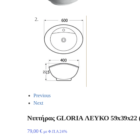
Previous
Next
Νιπτήρας GLORIA ΛΕΥΚΟ 59x39x22 (
79,00
€
με Φ.Π.Α 24%