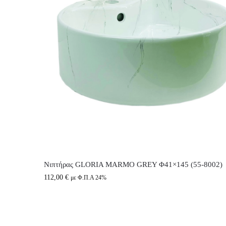
Νιπτήρας GLORIA MARMO GREY Φ41×145 (55-8002)
112,00
€
με Φ.Π.Α 24%