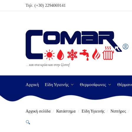
Τηλ:
(+30) 2294069141
…και στα κρύα και στην ζέστη!
Αρχική
Είδη Υγιεινής
Θερμοσίφωνες
Θέρμαν
Αρχική σελίδα
Κατάστημα
Είδη Υγιεινής
Νιπτήρες
/
/
/
/
🔍