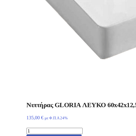
Νιπτήρας GLORIA ΛΕΥΚΟ 60x42x12,5 
135,00
€
με Φ.Π.Α 24%