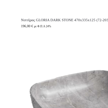
Νιπτήρας GLORIA DARK STONE 470x335x125 (72-203
196,00
€
με Φ.Π.Α 24%