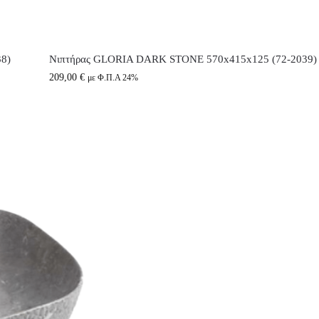
8)
Νιπτήρας GLORIA DARK STONE 570x415x125 (72-2039)
209,00
€
με Φ.Π.Α 24%