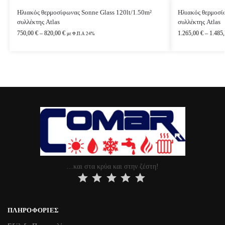
Ηλιακός θερμοσίφωνας Sonne Glass 120lt/1.50m²
Ηλιακός θερμοσί
συλλέκτης Atlas
συλλέκτης Atlas
750,00
€
–
820,00
€
1.265,00
€
–
1.485
με Φ.Π.Α 24%
…και στα κρύα και στην ζέστη!
⭐
⭐
⭐
⭐
⭐
ΠΛΗΡΟΦΟΡΊΕΣ