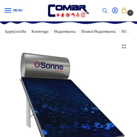
MENU
0
Αρχική σελίδα
Κατάστημα
Θερμοσίφωνες
Ηλιακοί Θερμοσίφωνες
SONNE
/
/
/
/